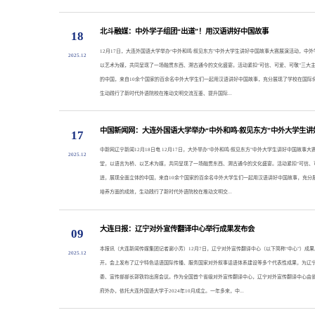
北斗融媒：中外学子组团“出道”！用汉语讲好中国故事
18
12月17日，大连外国语大学举办“中外和鸣·叙见东方”中外大学生讲好中国故事大赛展演活动，中
2025.12
以艺术为媒，共同呈现了一场融贯东西、溯古通今的文化盛宴。活动紧扣“可信、可爱、可敬”三大
的中国，来自10余个国家的百余名中外大学生们一起用汉语讲好中国故事，充分展现了学校在国际
生动践行了新时代外语院校在推动文明交流互鉴、提升国际...
中国新闻网：大连外国语大学举办“中外和鸣·叙见东方”中外大学生
17
中新网辽宁新闻12月18日电 12月17日，大外举办“中外和鸣·叙见东方”中外大学生讲好中国故事
2025.12
堂，以语言为桥、以艺术为媒，共同呈现了一场融贯东西、溯古通今的文化盛宴。活动紧扣“可信、
进，展现全面立体的中国，来自10余个国家的百余名中外大学生们一起用汉语讲好中国故事，充分
培养方面的成效，生动践行了新时代外语院校在推动文明交...
大连日报：辽宁对外宣传翻译中心举行成果发布会
09
本报讯（大连新闻传媒集团记者谢小芳）12月7日，辽宁对外宣传翻译中心（以下简称“中心”）成
2025.12
开。会上发布了辽宁特色话语国际传播、服务国家对外叙事话语体系建设等多个代表性成果，为辽
委、宣传部部长郭铁钧出席会议。作为全国首个省级对外宣传翻译中心，辽宁对外宣传翻译中心由
府外办，依托大连外国语大学于2024年10月成立。一年多来，中...