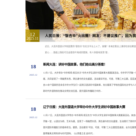
12
人民日报：“银杏伞”火出圈！网友：不建议推广，因为
2025.11
​近日，大连外国语大学校园里的“银杏伞”在社交平台上火了。谁懂？本来赶着去上课却在前往教室
爱心……路面上随处可见由银杏叶堆成的图案。有人惊喜地发现“银...
新闻大连：讲好中国故事，他们给出高分答案！
18
​12月17日，大外举办“中外和鸣·叙见东方”中外大学生讲好中国故事大赛展演活动。中外学子齐聚
2025.12
媒，共同呈现了一场融贯东西，溯古通今的文化盛宴。活动紧扣可信、可爱、可敬三大主题，层层
自10余个国家的百余名中外大学生们一起用汉语讲好中国故事，充分展现了学校在国际化办学与人
新时代外语院校在推动文明交流互鉴、提升国际传播能力中的...
辽宁日报：大连外国语大学举办中外大学生讲好中国故事大赛
18
​12月17日，大连外国语大学举办“中外和鸣·叙见东方”中外大学生讲好中国故事大赛展演活动。来
2025.12
齐聚一堂，以语言为桥、艺术为媒，呈现了一场融贯东西、溯古通今的文化盛宴，生动践行了新时
提升国际传播能力的使命担当。据悉，活动紧扣“可信、可爱、可敬”三大主题层层递进，全方位展现
篇章聚焦文明传承与时代回响，《以青春之名 赴时代...