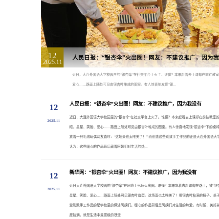
12
人民日报：“银杏伞”火出圈！网友：不建议推广，因为
2025.11
​近日，大连外国语大学校园里的“银杏伞”在社交平台上火了。谁懂？本来赶着去上课却在前往教室
爱心……路面上随处可见由银杏叶堆成的图案。有人惊喜地发现“银...
人民日报：“银杏伞”火出圈！网友：不建议推广，因为我没有
12
​近日，大连外国语大学校园里的“银杏伞”在社交平台上火了。谁懂？本来赶着去上课却在前往教室的
2025.11
眼。星星、笑脸、爱心……路面上随处可见由银杏叶堆成的图案。有人惊喜地发现“银杏伞”下的桌
放着一只毛绒玩偶网友直呼：“这场景也太唯美了！” 而创造这些别致手工作品的正是大连外国语大
认为：这些暖心的作品背后藏着阿姨们对生活的热...
新华网：“银杏伞”火出圈！网友：不建议推广，因为我没有
12
​近日大连外国语大学校园的“银杏伞”在网络上迅速火出圈。谁懂？本来急着去赶课却在路上，被“银
2025.11
星星、笑脸、爱心……路面上随处可见银杏叶造型。这场面也太唯美了！用银杏叶粘满的椅子、桌
些别致手工作品的是学校里的保洁阿姨们。暖心的作品背后是阿姨们对生活的热爱。有时候，美好
度拉满，就是生活中最顶级的浪漫