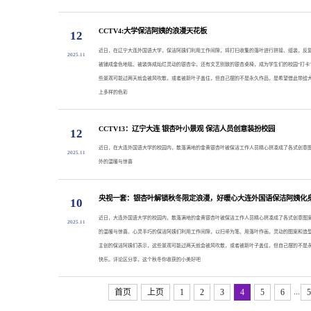
CCTV4:大学保洁阿姨的浪漫天花板
12
近日，在辽宁大连外国语大学，保洁阿姨们利用工作间隙，将打扫收集的落叶进行拼接、组装，反
2025.11
被铺成金色地毯、被装饰成灿烂灵动的银杏伞，还有文艺别致的银杏桌椅，成为学生们的校园“打卡
些景观可能过两天就会被风吹散，或者被新叶子盖住，但自己摆的不是永久作品，是希望借此带给
上多样的色彩
CCTV13：辽宁大连 银杏叶小景观 保洁人员创意装扮校园
12
​近日，在大连外国语大学的校园内，散落满地的金黄银杏叶被保洁工作人员精心拼凑成了各式创意
2025.11
外的温暖与惊喜
央视一套：银杏叶解锁秋冬限定浪漫，好暖心大连外国语保洁阿姨化
10
​近日，大连外国语大学的校园内，散落满地的金黄银杏叶被保洁工作人员精心拼凑成了各式创意图
2025.11
的温暖与惊喜。心灵手巧的保洁阿姨们利用工作间隙，以扫帚为笔、用落叶作画，灵动的图案和造
主创的保洁阿姨们表示，这些景观可能过两天就会被风吹散，或者被新叶子盖住，但自己摆的不是
快乐。评论区分享，这个秋冬你收获的小美好吧
...
首页
上页
1
2
3
4
5
6
5