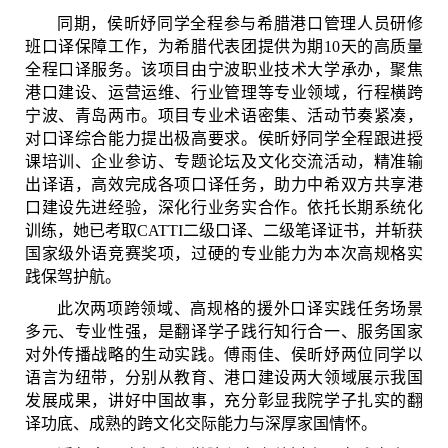
同期，侯昕妤同学全程参与希腊港口管理人员研修
班口译保障工作，为希腊代表团提供为期
10
天的高质量
全程口译服务。该项目由宁波职业技术大学承办，聚焦
港口建设、运营运维、行业管理等专业领域，行程横跨
宁波、青岛两市。项目专业术语密集、活动节奏紧凑，
对口译综合能力提出极高要求。侯昕妤同学全程跟进授
课培训、企业参访、专题论坛及文化交流活动，精准输
出译语，高效完成各项口译任务，助力中希双方共享港
口建设先进经验，深化行业务实合作。依托长期系统化
训练，她已考取
CATTI
二级口译、二级笔译证书，并斩获
国家级外语竞赛奖项，过硬的专业能力为本次高规格实
践保驾护航。
此次两项跨领域、高规格的援外口译实践任务场景
多元、专业性强，是翻译学子践行知行合一、服务国家
对外传播战略的生动实践。傅雨佳、侯昕妤两位同学以
语言为纽带，分别从教育、港口建设两大领域展示我国
发展成果，讲好中国故事，充分彰显我院学子扎实的翻
译功底、成熟的跨文化交际能力与深厚家国情怀。