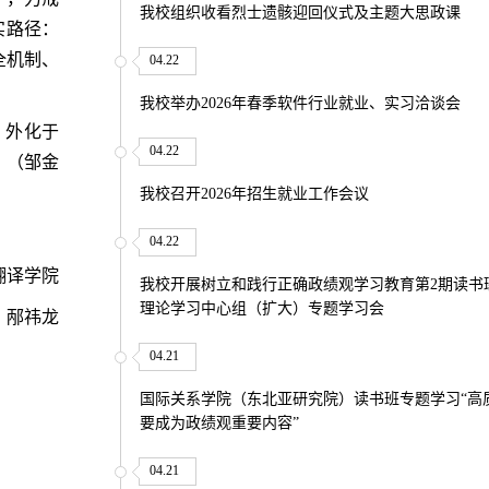
我校组织收看烈士遗骸迎回仪式及主题大思政课
实路径
：
全机制、
04.22
我校举办2026年春季软件行业就业、实习洽谈会
、外化于
04.22
。（邹金
我校召开2026年招生就业工作会议
04.22
翻译学院
我校开展树立和践行正确政绩观学习教育第2期读书
理论学习中心组（扩大）专题学习会
：邴祎龙
04.21
国际关系学院（东北亚研究院）读书班专题学习“高
要成为政绩观重要内容”
04.21