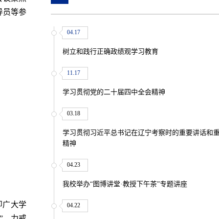
导员等参
04.17
树立和践行正确政绩观学习教育
11.17
学习贯彻党的二十届四中全会精神
03.18
学习贯彻习近平总书记在辽宁考察时的重要讲话和
精神
04.23
我校举办“图博讲堂·教授下午茶”专题讲座
即广大学
04.22
”
，力戒